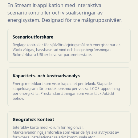
En Streamlit-applikation med interaktiva
scenariokontroller och visualiseringar av
energisystem. Designad för tre målgruppsnivåer.
Scenarioutforskare
Reglagekontroller för självförsörjningsmål och energiscenarier.
Växla vätgas, havsbaserad vind och biogasbegränsningar.
Bokmärkbara URL:er bevarar parameterstate.
Kapacitets- och kostnadsanalys
Energi-metrikkort som visar kapacitet per teknik. Staplade
stapeldiagram för produktionsmix per vecka. LCOE-uppdelning
per energikälla. Prestandamätningar som visar täckt/otäckt
behov.
Geografisk kontext
Interaktiv karta med Folium för regionval.
Markanvändningsjämförelse som visar de fysiska avtrycket av
förnybara installationer relativt kommunala ytor.