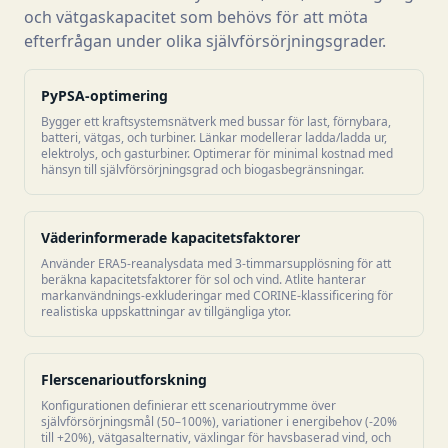
och vätgaskapacitet som behövs för att möta
efterfrågan under olika självförsörjningsgrader.
PyPSA-optimering
Bygger ett kraftsystemsnätverk med bussar för last, förnybara,
batteri, vätgas, och turbiner. Länkar modellerar ladda/ladda ur,
elektrolys, och gasturbiner. Optimerar för minimal kostnad med
hänsyn till självförsörjningsgrad och biogasbegränsningar.
Väderinformerade kapacitetsfaktorer
Använder ERA5-reanalysdata med 3-timmarsupplösning för att
beräkna kapacitetsfaktorer för sol och vind. Atlite hanterar
markanvändnings-exkluderingar med CORINE-klassificering för
realistiska uppskattningar av tillgängliga ytor.
Flerscenarioutforskning
Konfigurationen definierar ett scenarioutrymme över
självförsörjningsmål (50–100%), variationer i energibehov (-20%
till +20%), vätgasalternativ, växlingar för havsbaserad vind, och