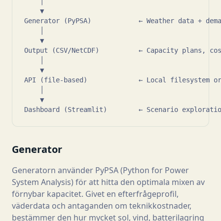
    │

    ▼

Generator (PyPSA)            ← Weather data + dema
    │

    ▼

Output (CSV/NetCDF)          ← Capacity plans, cos
    │

    ▼

API (file-based)             ← Local filesystem or
    │

    ▼

Dashboard (Streamlit)        ← Scenario explorati
Generator
Generatorn använder PyPSA (Python for Power
System Analysis) för att hitta den optimala mixen av
förnybar kapacitet. Givet en efterfrågeprofil,
väderdata och antaganden om teknikkostnader,
bestämmer den hur mycket sol, vind, batterilagring