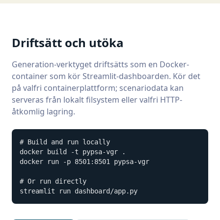
Driftsätt och utöka
Generation-verktyget driftsätts som en Docker-
container som kör Streamlit-dashboarden. Kör det
på valfri containerplattform; scenariodata kan
serveras från lokalt filsystem eller valfri HTTP-
åtkomlig lagring.
# Build and run locally

docker build -t pypsa-vgr .

docker run -p 8501:8501 pypsa-vgr

# Or run directly

streamlit run dashboard/app.py