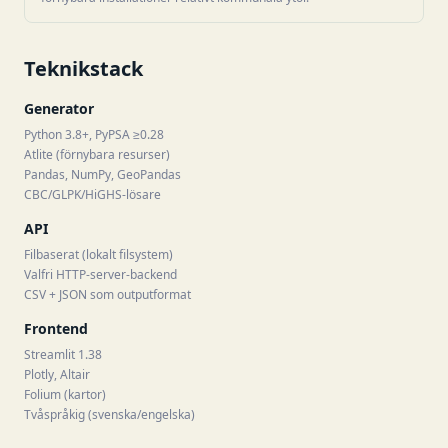
Teknikstack
Generator
Python 3.8+, PyPSA ≥0.28
Atlite (förnybara resurser)
Pandas, NumPy, GeoPandas
CBC/GLPK/HiGHS-lösare
API
Filbaserat (lokalt filsystem)
Valfri HTTP-server-backend
CSV + JSON som outputformat
Frontend
Streamlit 1.38
Plotly, Altair
Folium (kartor)
Tvåspråkig (svenska/engelska)