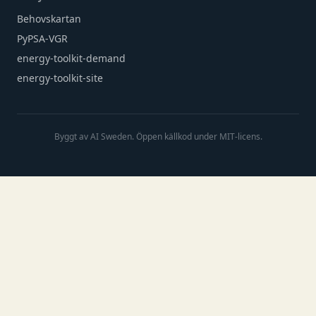
Behovskartan
PyPSA-VGR
energy-toolkit-demand
energy-toolkit-site
Byggt av AI Sweden. Öppen källkod under MIT-licens.